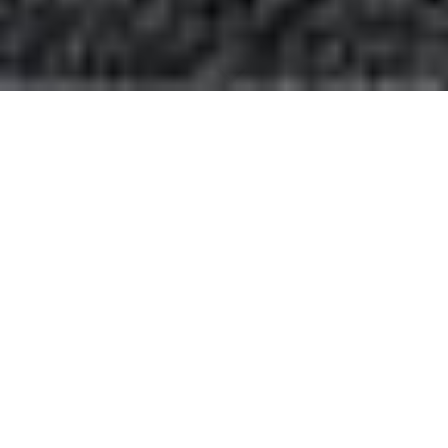
Datenschutzerklärung
ALLGEMEINE HINWEISE
Die folgenden Hinweise geben einen einfachen Überblick
darüber, was mit Ihren personenbezogenen Daten passiert,
wenn Sie diese Website besuchen. Personenbezogene Daten
sind alle Daten, mit denen Sie persönlich identifiziert werden
können. Ausführliche Informationen zum Thema Datenschutz
entnehmen Sie unserer unter diesem Text aufgeführten
Datenschutzerklärung.
DATENERFASSUNG AUF DIESER WEBSITE
Wer ist verantwortlich für die Datenerfassung auf dieser